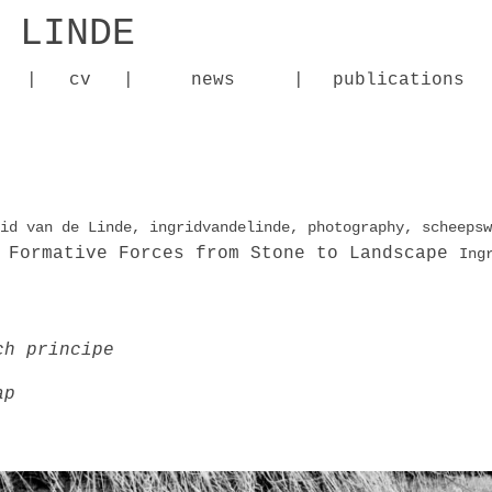
 LINDE
|
cv
|
news
|
publications
id van de Linde
,
ingridvandelinde
,
photography
,
scheepsw
– Formative Forces from Stone to Landscape
Ing
ch principe
ap