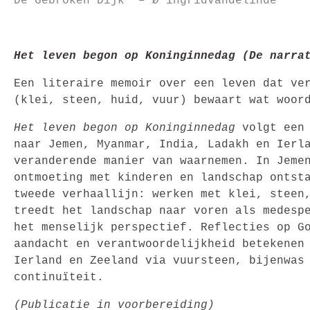
De Gebroken Dijk
– Ø
ingridvandelinde
Het leven begon op Koninginnedag
(De narrat
Een literaire memoir over een leven dat ve
(klei, steen, huid, vuur) bewaart wat woor
Het leven begon op Koninginnedag
volgt een 
naar Jemen, Myanmar, India, Ladakh en Ierl
veranderende manier van waarnemen. In Jeme
ontmoeting met kinderen en landschap onts
tweede verhaallijn: werken met klei, steen
treedt het landschap naar voren als medesp
het menselijk perspectief. Reflecties op G
aandacht en verantwoordelijkheid betekenen
Ierland en Zeeland via vuursteen, bijenwas
continuïteit.
(Publicatie in voorbereiding)